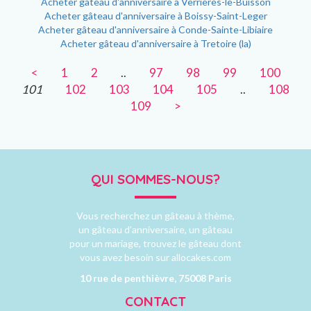
Acheter gâteau d'anniversaire à Verrieres-le-Buisson
Acheter gâteau d'anniversaire à Boissy-Saint-Leger
Acheter gâteau d'anniversaire à Conde-Sainte-Libiaire
Acheter gâteau d'anniversaire à Tretoire (la)
<
1
2
..
97
98
99
100
101
102
103
104
105
..
108
109
>
QUI SOMMES-NOUS?
Vous recherchez un gâteau à thème,
un gâteau d’anniversaire, un gâteau
pour un mariage, trouvez le gâteau dont
vous avez besoin sur allocakes.com
10 rue de penthièvre, 75008 Paris
CONTACT