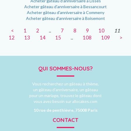
Acheter gâteau d'anniversaire à Lisses
Acheter gâteau d'anniversaire à Bessancourt
Acheter gâteau d'anniversaire à Commeny
Acheter gâteau d'anniversaire à Boisemont
<
1
2
..
7
8
9
10
11
12
13
14
15
..
108
109
>
QUI SOMMES-NOUS?
Vous recherchez un gâteau à thème,
un gâteau d’anniversaire, un gâteau
pour un mariage, trouvez le gâteau dont
vous avez besoin sur allocakes.com
10 rue de penthièvre, 75008 Paris
CONTACT