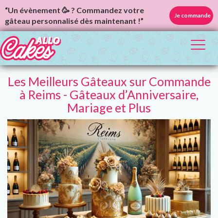
“Un évènement 🥳 ? Commandez votre
Je commande
gâteau personnalisé dès maintenant !”
Toggl
naviga
Les Meilleurs Gâteaux sur Commande
à Reims - Gâteaux d’Anniversaire,
Mariage et Plus