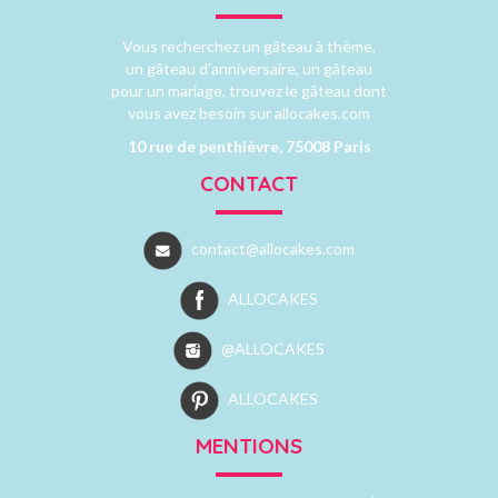
Vous recherchez un gâteau à thème,
un gâteau d’anniversaire, un gâteau
pour un mariage, trouvez le gâteau dont
vous avez besoin sur allocakes.com
10 rue de penthièvre, 75008 Paris
CONTACT
contact@allocakes.com
ALLOCAKES
@ALLOCAKES
ALLOCAKES
MENTIONS