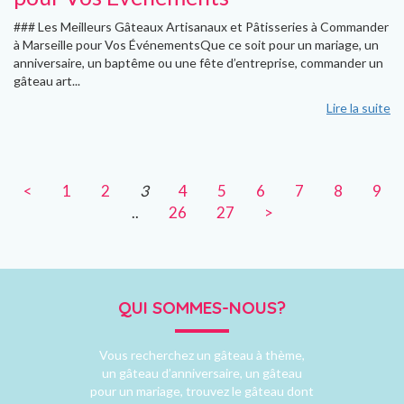
### Les Meilleurs Gâteaux Artisanaux et Pâtisseries à Commander
à Marseille pour Vos ÉvénementsQue ce soit pour un mariage, un
anniversaire, un baptême ou une fête d’entreprise, commander un
gâteau art...
Lire la suite
<
1
2
3
4
5
6
7
8
9
..
26
27
>
QUI SOMMES-NOUS?
Vous recherchez un gâteau à thème,
un gâteau d’anniversaire, un gâteau
pour un mariage, trouvez le gâteau dont