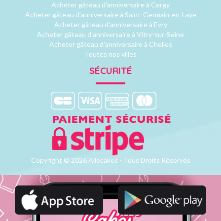
Acheter gâteau d'anniversaire à Cergy
Acheter gâteau d'anniversaire à Saint-Germain-en-Laye
Acheter gâteau d'anniversaire à Evry
Acheter gâteau d'anniversaire à Vitry-sur-Seine
Acheter gâteau d'anniversaire à Chelles
Toutes nos villes
SÉCURITÉ
Copyright © 2026 Allocakes - Tous Droits Réservés