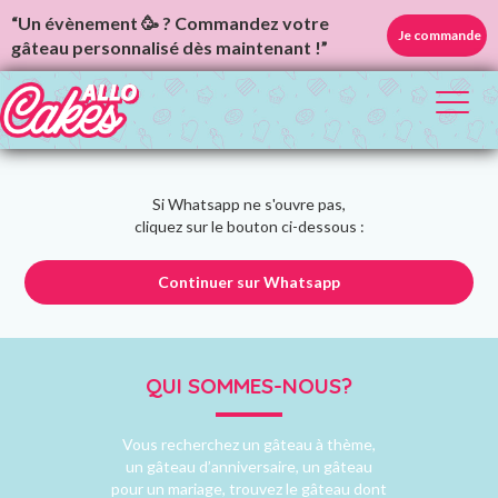
“Un évènement 🥳 ? Commandez votre
Je commande
gâteau personnalisé dès maintenant !”
Toggl
naviga
Si Whatsapp ne s'ouvre pas,
cliquez sur le bouton ci-dessous :
Continuer sur Whatsapp
QUI SOMMES-NOUS?
Vous recherchez un gâteau à thème,
un gâteau d’anniversaire, un gâteau
pour un mariage, trouvez le gâteau dont