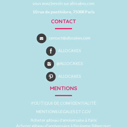
vous avez besoin sur allocakes.com
10 rue de penthièvre, 75008 Paris
CONTACT
contact@allocakes.com
ALLOCAKES
@ALLOCAKES
ALLOCAKES
MENTIONS
POLITIQUE DE CONFIDENTIALITÉ
MENTIONS LÉGALES ET CGV
Acheter gâteau d'anniversaire à Paris
Acheter gâteau d'anniversaire à Boulogne-Billancourt