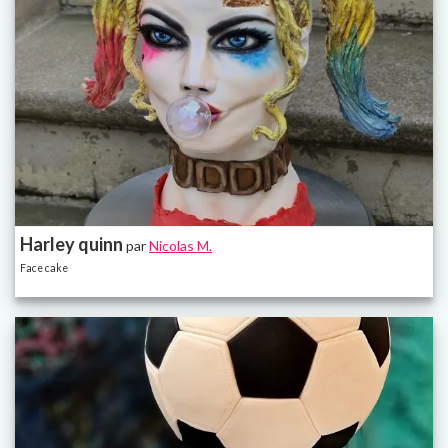
Harley quinn
par
Nicolas M.
Face cake