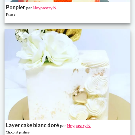
Ponpier
par
Neypastry N.
Fraise
Layer cake blanc doré
par
Neypastry N.
Chocolat praliné