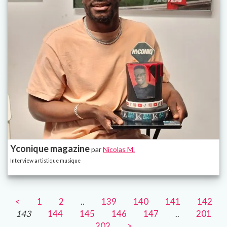
Yconique magazine
par
Nicolas M.
Interview artistique musique
<
1
2
..
139
140
141
142
143
144
145
146
147
..
201
202
>