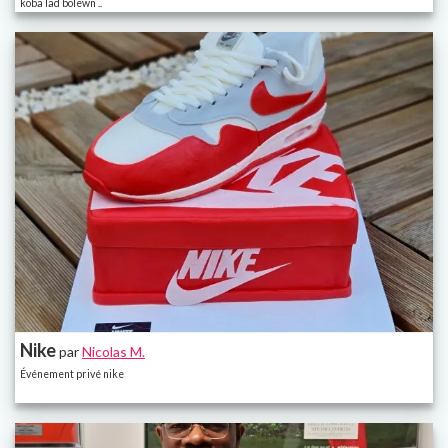
koba lad bolewn ..
Nike
par
Nicolas M.
Événement privé nike