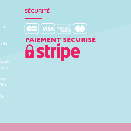
SÉCURITÉ
ITÉ
aris
Cergy
aint-
Evry
itry-
Chelles