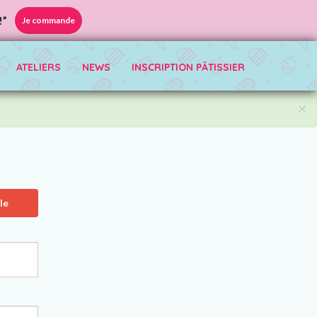
!”
Je commande
ATELIERS
NEWS
INSCRIPTION PÂTISSIER
×
le