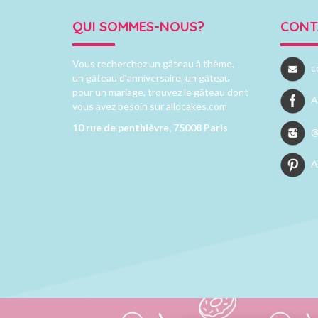
QUI SOMMES-NOUS?
CONT
Vous recherchez un gâteau à thème,
c
un gâteau d’anniversaire, un gâteau
pour un mariage, trouvez le gâteau dont
A
vous avez besoin sur allocakes.com
10 rue de penthièvre, 75008 Paris
@
A