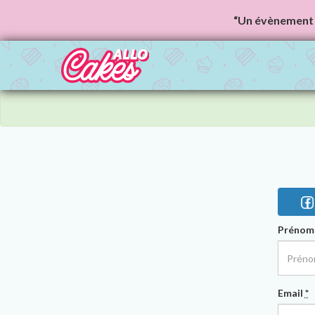
“Un évènement 
Préno
Email
*