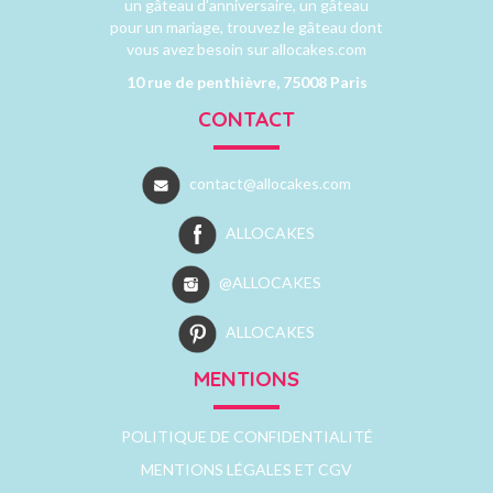
un gâteau d’anniversaire, un gâteau
pour un mariage, trouvez le gâteau dont
vous avez besoin sur allocakes.com
10 rue de penthièvre, 75008 Paris
CONTACT
contact@allocakes.com
ALLOCAKES
@ALLOCAKES
ALLOCAKES
MENTIONS
POLITIQUE DE CONFIDENTIALITÉ
MENTIONS LÉGALES ET CGV