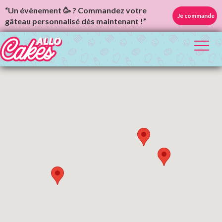
“Un évènement 🥳 ? Commandez votre
Je commande
gâteau personnalisé dès maintenant !”
Toggl
naviga