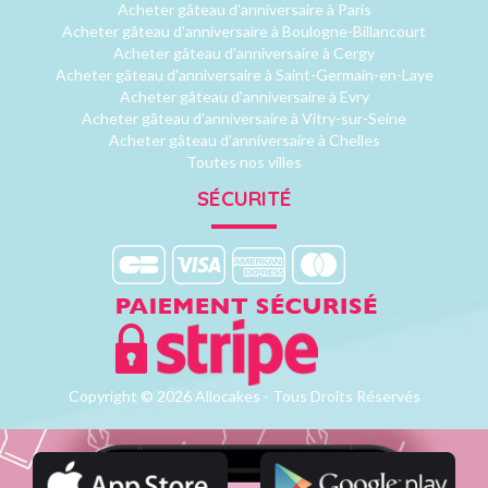
Acheter gâteau d'anniversaire à Paris
Acheter gâteau d'anniversaire à Boulogne-Billancourt
Acheter gâteau d'anniversaire à Cergy
Acheter gâteau d'anniversaire à Saint-Germain-en-Laye
Acheter gâteau d'anniversaire à Evry
Acheter gâteau d'anniversaire à Vitry-sur-Seine
Acheter gâteau d'anniversaire à Chelles
Toutes nos villes
SÉCURITÉ
Copyright © 2026 Allocakes - Tous Droits Réservés