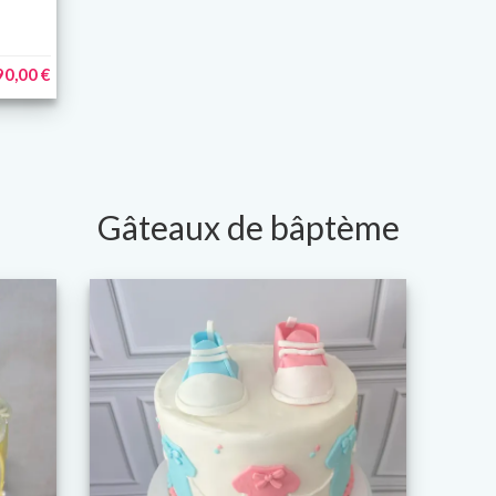
90,00 €
Gâteaux de bâptème