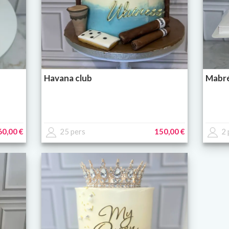
Havana club
Mabré
60,00 €
25 pers
150,00 €
2 