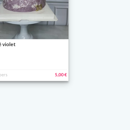
 violet
pers
5,00 €