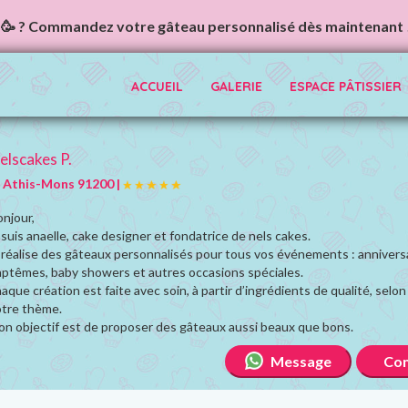
🥳 ? Commandez votre gâteau personnalisé dès maintenant 
ACCUEIL
GALERIE
ESPACE PÂTISSIER
elscakes P.
Athis-Mons 91200 |
njour,
 suis anaelle, cake designer et fondatrice de nels cakes.
 réalise des gâteaux personnalisés pour tous vos événements : anniversa
ptêmes, baby showers et autres occasions spéciales.
aque création est faite avec soin, à partir d’ingrédients de qualité, selon
otre thème.
n objectif est de proposer des gâteaux aussi beaux que bons.
Message
Con