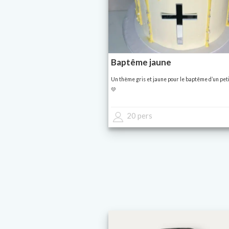
Baptême jaune
Un thème gris et jaune pour le baptême d’un pet
💛
20 pers