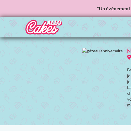
“Un évènement 
N
Bo
je
je
ba
ch
v
mo