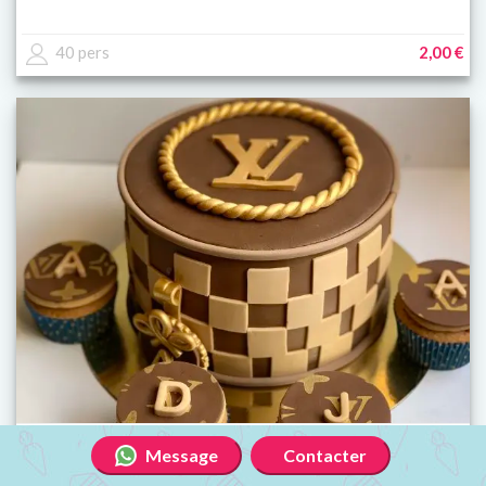
40 pers
2,00 €
LV Damiers
Message
Contacter
Cake victoria 2 ganaches