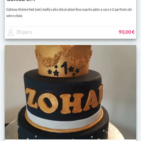
Gâteau thème foot (om) molly cake décoration fine couche pâte a sucre 2 parfums de
votre choix
20 pers
90,00 €