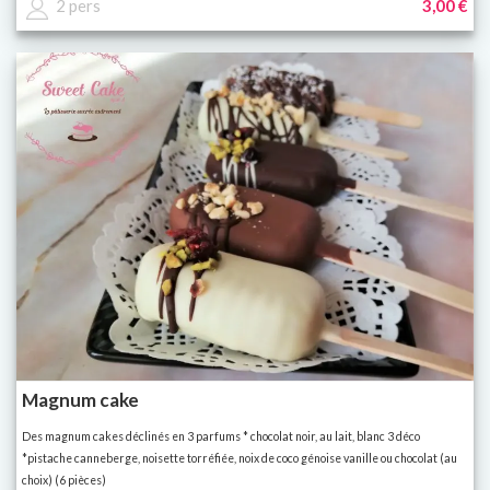
2 pers
3,00 €
Magnum cake
Des magnum cakes déclinés en 3 parfums * chocolat noir, au lait, blanc 3 déco
*pistache canneberge, noisette torréfiée, noix de coco génoise vanille ou chocolat (au
choix) (6 pièces)