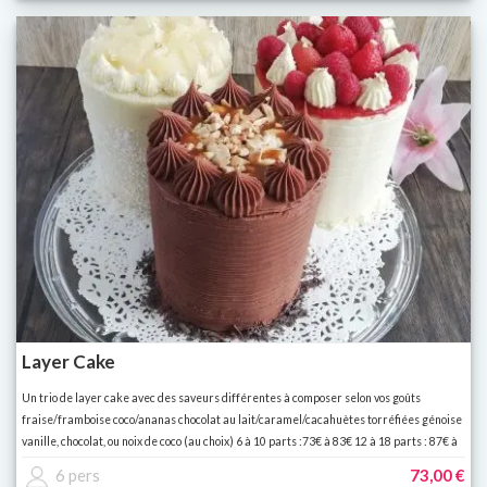
Layer Cake
Un trio de layer cake avec des saveurs différentes à composer selon vos goûts
fraise/framboise coco/ananas chocolat au lait/caramel/cacahuètes torréfiées génoise
vanille, chocolat, ou noix de coco (au choix) 6 à 10 parts :73€ à 83€ 12 à 18 parts : 87€ à
108€
6 pers
73,00 €