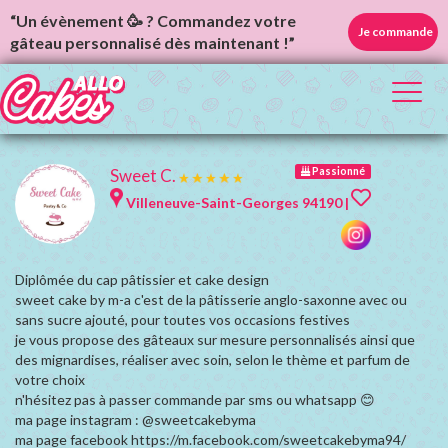
“Un évènement 🥳 ? Commandez votre
Je commande
gâteau personnalisé dès maintenant !”
Toggl
naviga
Sweet C.
Passionné
Villeneuve-Saint-Georges 94190 |
Diplômée du cap pâtissier et cake design
sweet cake by m-a c'est de la pâtisserie anglo-saxonne avec ou
sans sucre ajouté, pour toutes vos occasions festives
je vous propose des gâteaux sur mesure personnalisés ainsi que
des mignardises, réaliser avec soin, selon le thème et parfum de
votre choix
n'hésitez pas à passer commande par sms ou whatsapp 😊
ma page instagram : @sweetcakebyma
ma page facebook https://m.facebook.com/sweetcakebyma94/