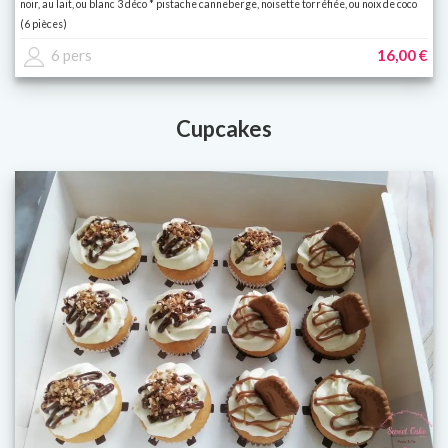
noir, au lait, ou blanc 3 déco * pistache canneberge, noisette torréfiée, ou noix de coco
(6 pièces)
6 pers
16,00 €
Cupcakes