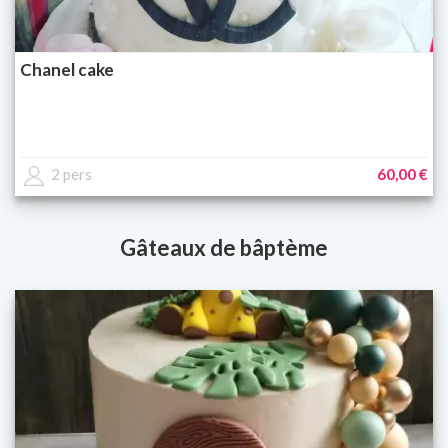
Chanel cake
2 pers
60,00 €
Gâteaux de bâptème