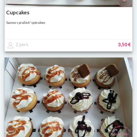
Cupcakes
Saveurs praliné/ spéculoos
2 pers
3,50 €