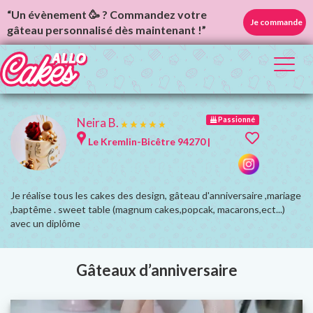
“Un évènement 🥳 ? Commandez votre
Je commande
gâteau personnalisé dès maintenant !”
Toggl
naviga
Neira B.
Passionné
Le Kremlin-Bicêtre 94270 |
Je réalise tous les cakes des design, gâteau d'anniversaire ,mariage
,baptême . sweet table (magnum cakes,popcak, macarons,ect...)
avec un diplôme
Gâteaux d’anniversaire