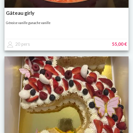
Gâteau girly
Génoise vanille ganache vanille
20 pers
55,00 €