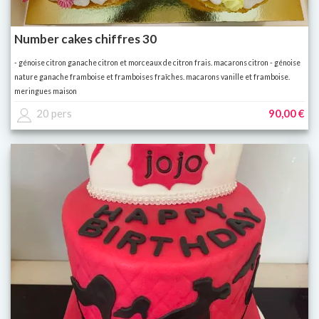
Number cakes chiffres 30
- génoise citron ganache citron et morceaux de citron frais. macarons citron - génoise
nature ganache framboise et framboises fraîches. macarons vanille et framboise.
meringues maison
20 pers
90,00 €