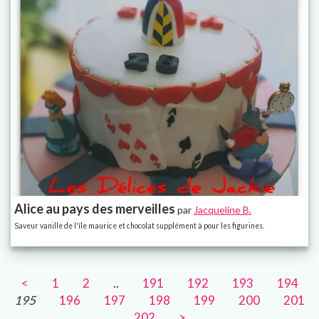
Alice au pays des merveilles
par
Jacqueline B.
Saveur vanille de l'île maurice et chocolat supplément à pour les figurines.
<
1
2
..
191
192
193
194
195
196
197
198
199
200
201
202
>